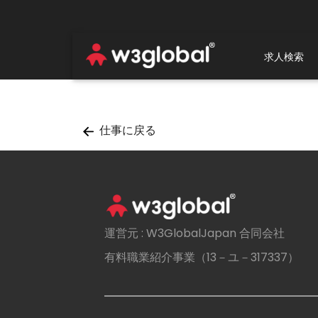
求人検索
仕事に戻る
運営元 : W3GlobalJapan 合同会社
有料職業紹介事業（13－ユ－317337）