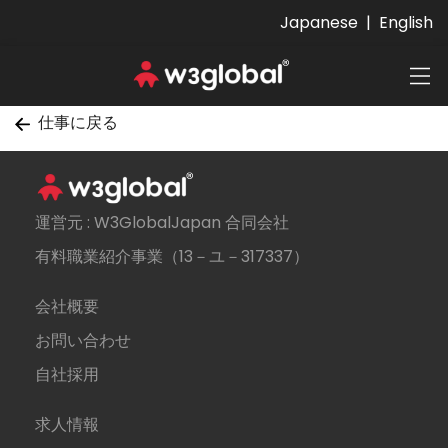
Japanese
|
English
仕事に戻る
運営元 : W3GlobalJapan 合同会社
有料職業紹介事業（13－ユ－317337）
会社概要
お問い合わせ
自社採用
求人情報