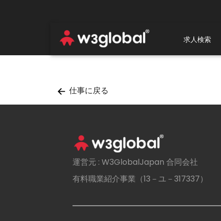
求人検索
仕事に戻る
運営元 : W3GlobalJapan 合同会社
有料職業紹介事業（13－ユ－317337）