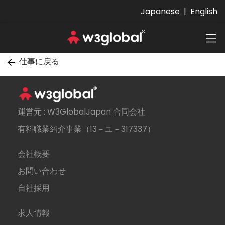
Japanese
|
English
仕事に戻る
運営元 : W3GlobalJapan 合同会社
有料職業紹介事業（13－ユ－317337）
会社概要
お問い合わせ
自社採用
求人情報