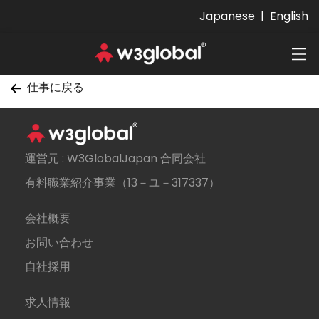
Japanese
|
English
仕事に戻る
運営元 : W3GlobalJapan 合同会社
有料職業紹介事業（13－ユ－317337）
会社概要
お問い合わせ
自社採用
求人情報